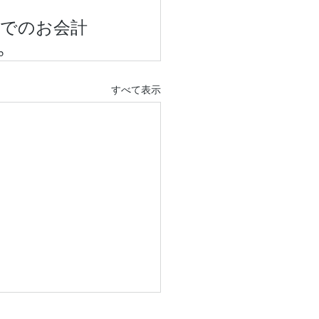
口でのお会計
｡
すべて表示
13日(木)午後は盆休診で