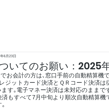
長野県埴科郡坂城町大字南条842-2
Home
診療科目
医院について
予
5年6月23日
ついてのお願い：2025
現金でお会計の方は､窓口手前の自動精算機
クレジットカード決済とＱＲコード決済は
います｡電子マネー決済は未対応のままで
決済もすべて7月中旬より順次自動精算機
｡