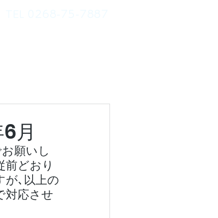
TEL
0268-75-7887
防接種
アクセス
お知らせ
年6月
でお願いし
従前どおり
すが､以上の
で対応させ