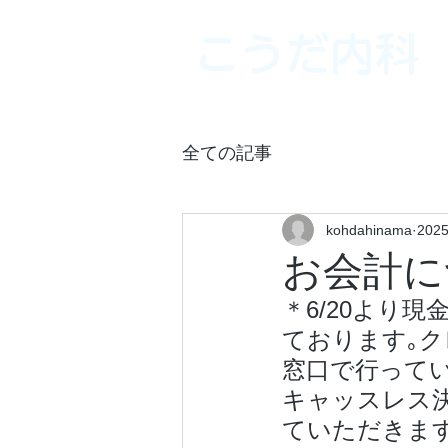
こうだ内科
全ての記事
kohdahinama
202
お会計に
＊6/20より
ております｡
窓口で行って
キャッスレス
ていただきます