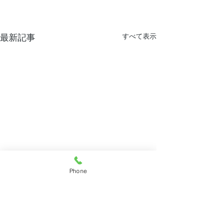
すべて表示
最新記事
Phone
8月13日(木)午
です 10
こうだ内科
(金)は臨時休診
＊8/13(木)午後